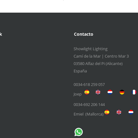
k
Contacto
Showlight Lighting
Camí de la Mar | Centro Mar 3
03580 Alfaz del Pi (Alicante)
España
0034-618 259 057
Joep
0034-692 206 144
Emiel (Mallorca)