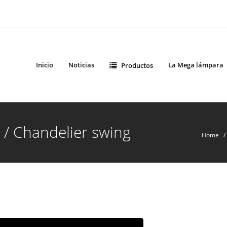
Inicio
Noticias
La Mega lámpara
Productos
l / Chandelier swing
Home
/ 