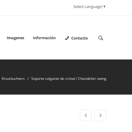
Select Language
▼
Imagenes
Información
Contacto
Kroonluchters / Soporte colgante de cristal / Chandelier swing