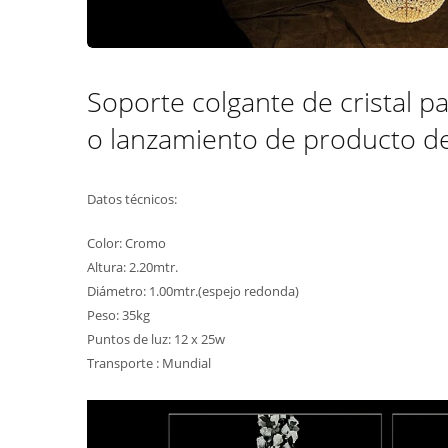
Soporte colgante de cristal p
o lanzamiento de producto de
Datos técnicos:
Color: Cromo
Altura: 2.20mtr.
Diámetro: 1.00mtr.(espejo redonda)
Peso: 35kg
Puntos de luz: 12 x 25w
Transporte : Mundial