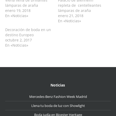
Viena llena de brillantes
Palacio de Blenheim
lámparas de araña
repleta de centelleantes
enero 19, 2018
lámparas de araña
En «Noticias»
enero 21, 2018
En «Noticias»
Decoración de boda en un
destino Europeo
octubre 2, 2017
En «Noticias»
Noticias
Mercedes-Benz Fashion Week Madrid
Llena tu boda de luz con Showlight
Boda judía en Bicester Heritage