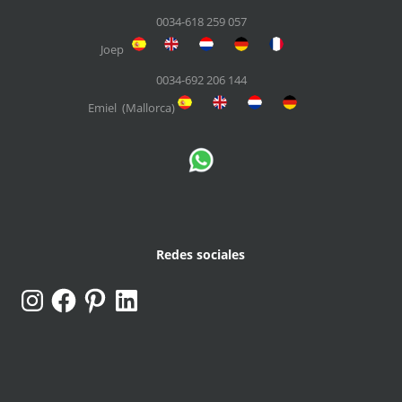
0034-618 259 057
Joep
0034-692 206 144
Emiel (Mallorca)
Redes sociales
Instagram
Facebook
Pinterest
LinkedIn